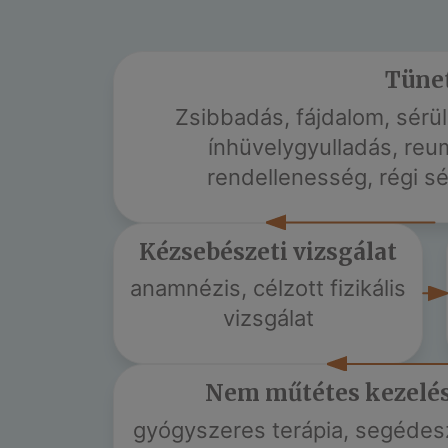
Tüne
Zsibbadás, fájdalom, sérü
ínhüvelygyulladás, reu
rendellenesség, régi sé
Kézsebészeti vizsgálat
anamnézis, célzott fizikális
vizsgálat
Nem műtétes kezelé
gyógyszeres terápia, segédes