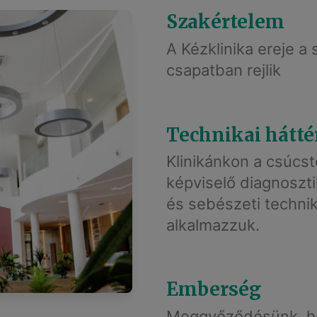
Szakértelem
A Kézklinika ereje a
csapatban rejlik
Technikai hátté
Klinikánkon a csúcs
képviselő diagnoszti
és sebészeti techni
alkalmazzuk.
Emberség
Meggyőződésünk, ho