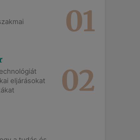
01
 szakmai
r
02
technológiát
kai eljárásokat
kákat
gy a tudás és