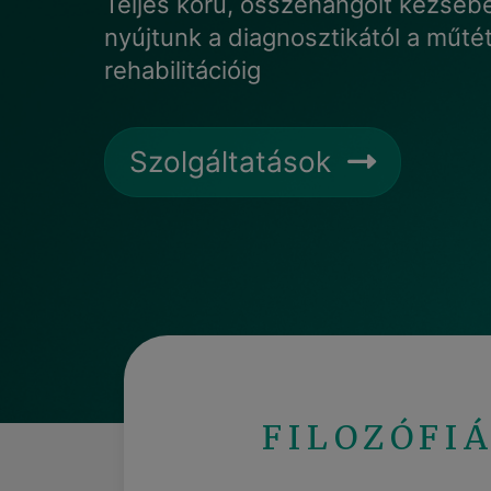
Teljes körű, összehangolt kézsebé
nyújtunk a diagnosztikától a műté
rehabilitációig
Szolgáltatások
FILOZÓFI