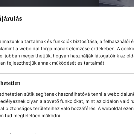
ájárulás
almazunk a tartalmak és funkciók biztosítása, a felhasználói 
valamint a weboldal forgalmának elemzése érdekében. A cooki
el jobban megérthetjük, hogyan használják látogatóink az olda
an fejleszthetjük annak működését és tartalmát.
apatunk – a
en át a
hetetlen
en.
edhetetlen sütik segítenek használhatóvá tenni a weboldalunk
edélyeznek olyan alapvető funkciókat, mint az oldalon való n
al biztonságos területeihez való hozzáférés. A weboldal ezen
em tud megfelelően működni.