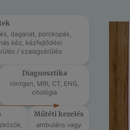
tek
lés, daganat, porckopás,
más kéz, kézfejlődési
rülés / szalagsérülés
Diagnosztika
röntgen, MRI, CT, ENG,
citológia
s
Műtéti kezelés
zközök,
ambuláns vagy