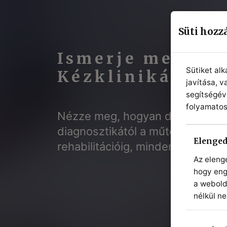
Süti hozz
Ismerje meg a
Sütiket alk
Kézklinikát
javítása, 
segítségév
folyamatos
Nézze meg, hogyan dolgozik cs
diagnosztikától a műtéti kezelés
Elenged
rehabilitációig, minden egy hely
Az eleng
hogy eng
a webold
nélkül n