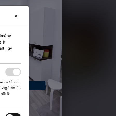
élmény
e-k
lt, így
at azáltal,
avigáció és
 sütik