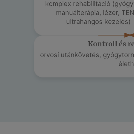
komplex rehabilitáció (gyógy
manuálterápia, lézer, TE
ultrahangos kezelés)
Kontroll és r
orvosi utánkövetés, gyógytorn
élet