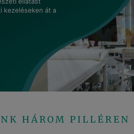
szeti ellátást
ti kezeléseken át a
ÁNK HÁROM PILLÉREN