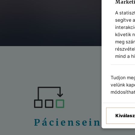
Marketi
A statisz
segítve 
interakc
követik 
meg szám
részvéte
mind a h
Tudjon me
velünk kap
módosíthatj
Kiválasz
Pácienseink ellá