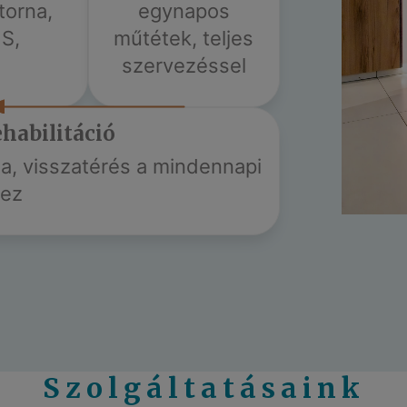
torna,
egynapos
NS,
műtétek, teljes
szervezéssel
ehabilitáció
a, visszatérés a mindennapi
hez
Szolgáltatásaink