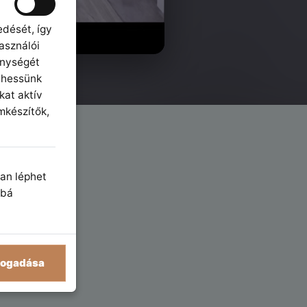
edését, így
asználói
enységét
íthessünk
kat aktív
mkészítők,
yan léphet
bbá
fogadása