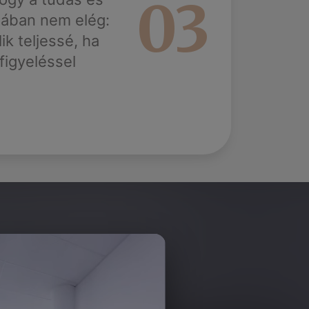
03
gában nem elég:
ik teljessé, ha
igyeléssel