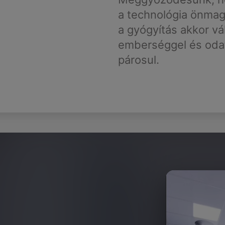
a technológia önma
a gyógyítás akkor vál
emberséggel és odaf
párosul.