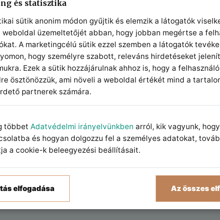
ng és statisztika
tikai sütik anonim módon gyűjtik és elemzik a látogatók viselk
a weboldal üzemeltetőjét abban, hogy jobban megértse a felh
iókat. A marketingcélú sütik ezzel szemben a látogatók tevék
nyomon, hogy személyre szabott, releváns hirdetéseket jelen
ukra. Ezek a sütik hozzájárulnak ahhoz is, hogy a felhasználó
lre ösztönözzük, ami növeli a weboldal értékét mind a tartalo
irdető partnerek számára.
g többet
Adatvédelmi irányelvünkben
arról, kik vagyunk, hog
csolatba és hogyan dolgozzu fel a személyes adatokat, tová
a a cookie-k beleegyezési beállításait.
tás elfogadása
Az összes el
tási útja